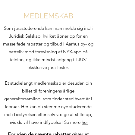
MEDLEMSKAB
Som jurastuderende kan man melde sig ind i
Juridisk Selskab, hvilket åbner op for en
masse fede rabatter og tilbud i Aarhus by- og
natteliv mod forevisning af NYX-app på
telefon, og ikke mindst adgang til JUS'
eksklusive jura-fester.
Et studielangt medlemsskab er desuden din
billet til foreningens årlige
generalforsamling, som finder sted hvert år i
februar. Her kan du stemme nye studerende
ind i bestyrelsen eller selv vælge at stille op,
hvis du vil have indflydelse! Se mere
her
Foruden de nævnte rabatter giver et