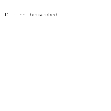
Del denne begivenhed
Juridisk Selskab
post@juridisk-selskab.dk
Bartholins Allé 12
, 8000 Aarhus C