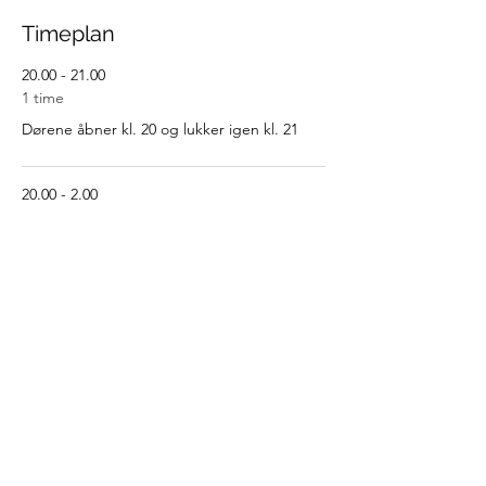
Timeplan
20.00 - 21.00
1 time
Dørene åbner kl. 20 og lukker igen kl. 21
20.00 - 2.00
6 timer
FEST
Se alle
Del denne begivenhed