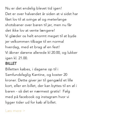
Nu er det endelig blevet tid igen!
Det er over halvandet år siden at vi sidst har 
fået lov til at svinge øl og meterlange 
shotsbaner over baren til jer, men nu får 
det ikke lov at vente længere!
Vi glæder os helt enormt meget til at byde 
jer velkommen tilbage til en normal 
hverdag, med et brag af en fest!
Vi åbner dørene allerede kl 20.00, og lukker 
igen kl. 21.00.
BILLET
Billetten købes, i dagene op til i 
Samfundsfaglig Kantine, og koster 20 
kroner. Dette giver jer til gengæld et lille 
kort, eller en billet, der kan byttes til en øl i 
baren - så det er nærmest gratis!  Følg 
med på facebook og instagram hvor vi 
ligger tider ud for køb af billet. 
Læs mere >