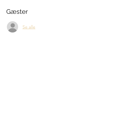
Gæster
Se alle
Del denne begivenhed
Juridisk Selskab
post@juridisk-selskab.dk
Bartholins Allé 12
, 8000 Aarhus C