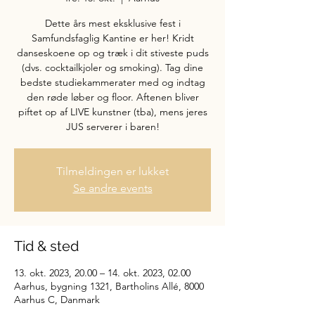
Dette års mest eksklusive fest i
Samfundsfaglig Kantine er her! Kridt
danseskoene op og træk i dit stiveste puds
(dvs. cocktailkjoler og smoking). Tag dine
bedste studiekammerater med og indtag
den røde løber og floor. Aftenen bliver
piftet op af LIVE kunstner (tba), mens jeres
JUS serverer i baren!
Tilmeldingen er lukket
Se andre events
Tid & sted
13. okt. 2023, 20.00 – 14. okt. 2023, 02.00
Aarhus, bygning 1321, Bartholins Allé, 8000
Aarhus C, Danmark