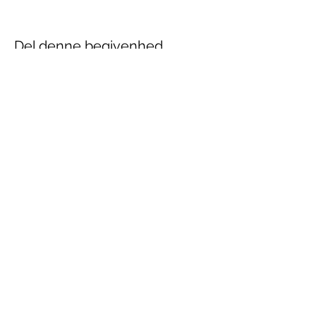
Del denne begivenhed
Juridisk Selskab
post@juridisk-selskab.dk
Bartholins Allé 12
, 8000 Aarhus C