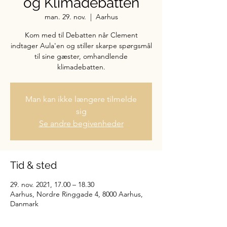
og Klimadebatten
man. 29. nov.
  |  
Aarhus
Kom med til Debatten når Clement
indtager Aula'en og stiller skarpe spørgsmål
til sine gæster, omhandlende
klimadebatten.
Man kan ikke længere tilmelde
sig
Se andre begivenheder
Tid & sted
29. nov. 2021, 17.00 – 18.30
Aarhus, Nordre Ringgade 4, 8000 Aarhus,
Danmark