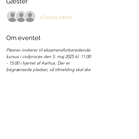
Gæster
+2 andre gæster
Om eventet
Plesner inviterer til eksamensforberedende 
kursus i civilproces den 5. maj 2025 kl. 11:00 
- 15:00 i hjertet af Aarhus. Der er 
begrænsede pladser, så tilmelding skal ske 
ved at tilmelde sig med navn og e-mail. 
Del denne begivenhed
Juridisk Selskab