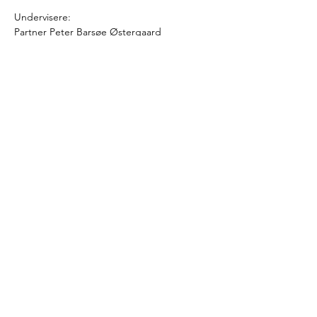
Undervisere:
Partner Peter Barsøe Østergaard
Advokatfuldmægtige Jens Reckendorff, 
Mads Okkels Sørensen og Ebbe Bergmann 
Larsen
Læs mere >
Del denne begivenhed
Juridisk Selskab
post@juridisk-selskab.dk