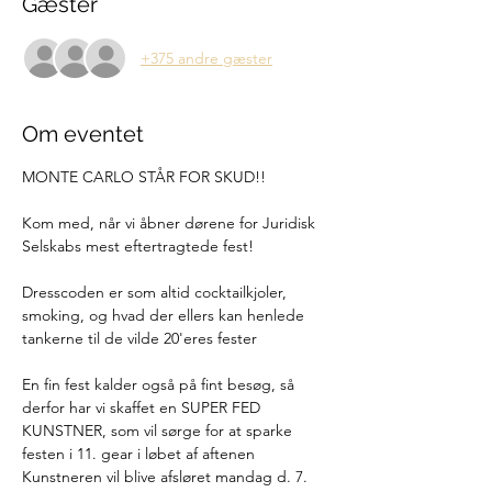
Gæster
+375 andre gæster
Om eventet
MONTE CARLO STÅR FOR SKUD!!
Kom med, når vi åbner dørene for Juridisk 
Selskabs mest eftertragtede fest!
Dresscoden er som altid cocktailkjoler, 
smoking, og hvad der ellers kan henlede 
tankerne til de vilde 20'eres fester
En fin fest kalder også på fint besøg, så 
derfor har vi skaffet en SUPER FED 
KUNSTNER, som vil sørge for at sparke 
festen i 11. gear i løbet af aftenen
Kunstneren vil blive afsløret mandag d. 7. 