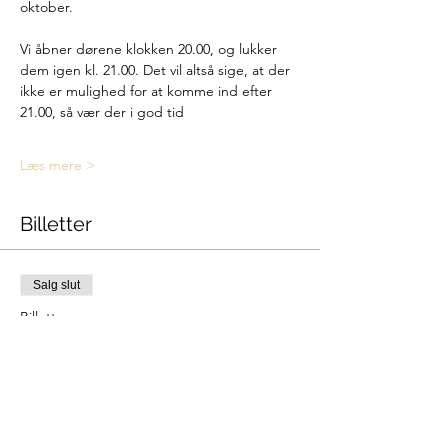
oktober.
Vi åbner dørene klokken 20.00, og lukker 
dem igen kl. 21.00. Det vil altså sige, at der 
ikke er mulighed for at komme ind efter 
21.00, så vær der i god tid
Læs mere >
Billetter
Salg slut
Billettype
Deltager
Flere oplysninger
Pris