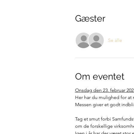
Gæster
Se alle
Om eventet
Onsdag den 23. februar 202
Her har du mulighed for at m
Messen giver et godt indblik
Tag et smut forbi Samfundsfa
om de forskellige virksomh
Igen i år har der været stor