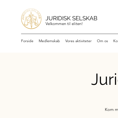
JURIDISK SELSKAB
Velkommen til eliten!
Forside
Medlemskab
Vores aktiviteter
Om os
Ko
Jur
Kom me