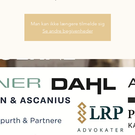
Man kan ikke længere tilmelde sig
Se andre begivenheder