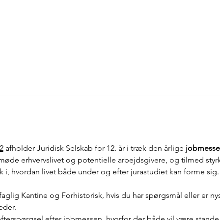
2
 afholder Juridisk Selskab for 12. år i træk den årlige 
jobmesse
øde erhvervslivet og potentielle arbejdsgivere, og tilmed styrk
 i, hvordan livet både under og efter jurastudiet kan forme sig.
glig Kantine og Forhistorisk, hvis du har spørgsmål eller er nys
eder.
 efterspørgsel efter jobmessen, hvorfor der både vil være stand