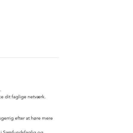
. 
e dit faglige netværk. 
gerrig efter at høre mere 
e i Samfundsfaglig og 