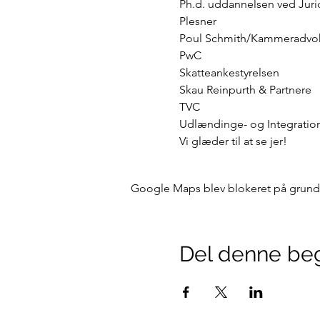
Ph.d. uddannelsen ved Juridi
Plesner

Poul Schmith/Kammeradvok
PwC

Skatteankestyrelsen

Skau Reinpurth & Partnere

TVC

Udlændinge- og Integration
Vi glæder til at se jer!
Google Maps blev blokeret på grund af
Del denne be