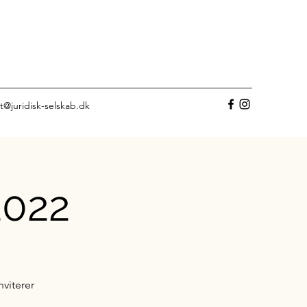
t@juridisk-selskab.dk
2022
viterer