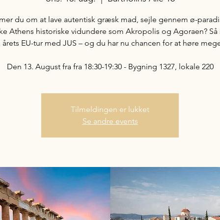
er du om at lave autentisk græsk mad, sejle gennem ø-paradi
ke Athens historiske vidundere som Akropolis og Agoraen? Så 
årets EU-tur med JUS – og du har nu chancen for at høre meg
Den 13. August fra fra 18:30-19:30 - Bygning 1327, lokale 220
Tilmeldingen er lukket
Se andre events