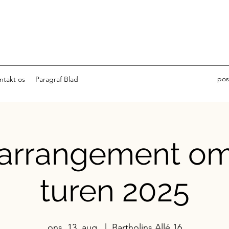
pos
ntakt os
Paragraf Blad
oarrangement o
turen 2025
ons. 13. aug.
  |  
Bartholins Allé 16