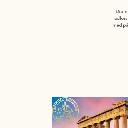
Drømm
udfors
med på 