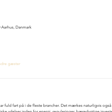
00 Aarhus, Danmark
ndre gæster
fuld fart på i de fleste brancher. Det mærkes naturligvis også
diske ydelser inden for energi, reguleringer, bæredygtige invest