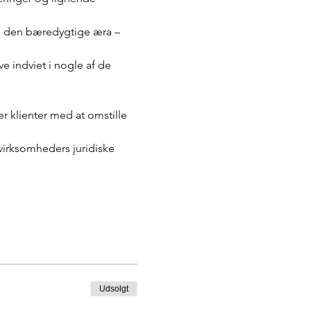
til den bæredygtige æra – 
e indviet i nogle af de 
r klienter med at omstille 
virksomheders juridiske 
Udsolgt