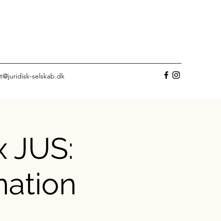
t@juridisk-selskab.dk
x JUS:
mation