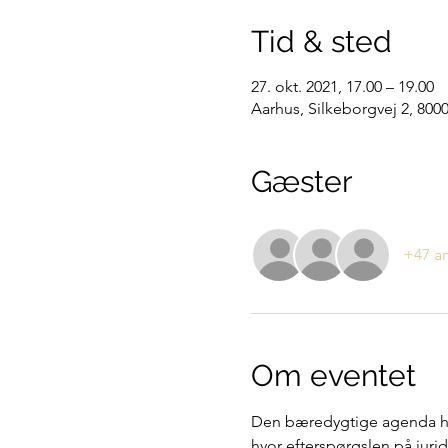
Tid & sted
27. okt. 2021, 17.00 – 19.00
Aarhus, Silkeborgvej 2, 80
Gæster
+47 a
Om eventet
Den bæredygtige agenda har 
hvor efterspørgslen på juri