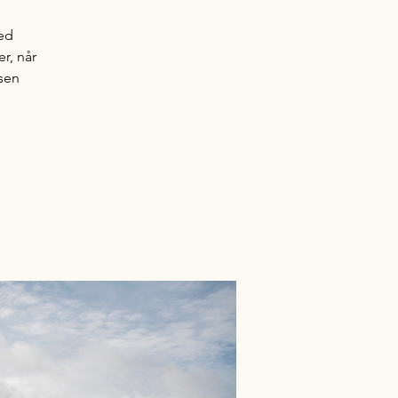
ed
r, når
ssen