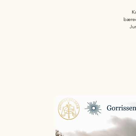
K
bæred
Jur