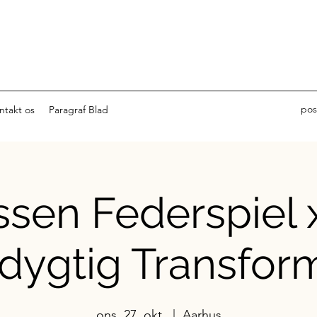
pos
ntakt os
Paragraf Blad
ssen Federspiel 
ygtig Transfor
ons. 27. okt.
  |  
Aarhus