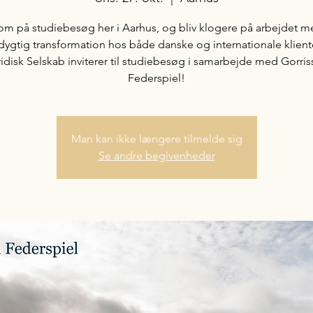
om på studiebesøg her i Aarhus, og bliv klogere på arbejdet m
ygtig transformation hos både danske og internationale kliente
idisk Selskab inviterer til studiebesøg i samarbejde med Gorri
Federspiel!
Man kan ikke længere tilmelde sig
Se andre begivenheder