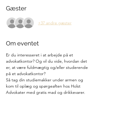
Gæster
+37 andre gæster
Om eventet
Er du interesseret i at arbejde på et 
advokatkontor? Og vil du vide, hvordan det 
er, at være fuldmægtig og/eller studerende 
på et advokatkontor?

Så tag din studiemakker under armen og 
kom til oplæg og spørgeaften hos Holst 
Advokater med gratis mad og drikkevarer.
Del denne begivenhed