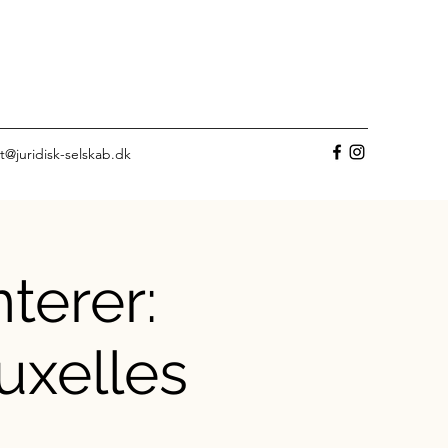
t@juridisk-selskab.dk
terer:
ruxelles