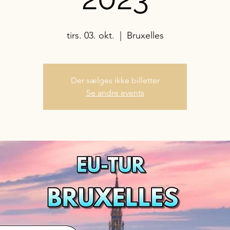
tirs. 03. okt.
  |  
Bruxelles
Der sælges ikke billetter
Se andre events